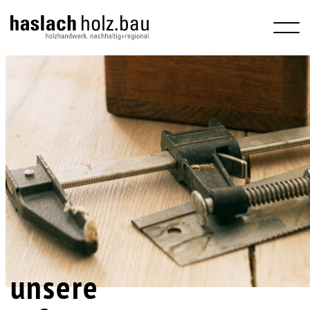
treppenb
schreiner
schindelfassad
referenz
konta
unsere